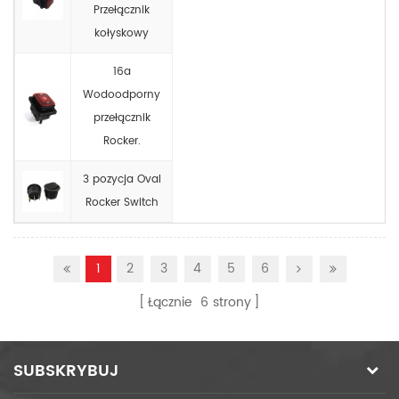
Przełącznik
kołyskowy
16a
Wodoodporny
przełącznik
Rocker.
3 pozycja Oval
Rocker Switch
1
2
3
4
5
6
Łącznie
6
strony
SUBSKRYBUJ