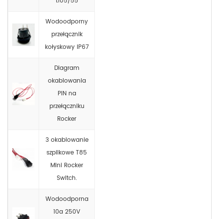
t105/55
Wodoodporny
przełącznik
kołyskowy IP67
Diagram
okablowania
PIN na
przełączniku
Rocker
3 okablowanie
szpilkowe T85
Mini Rocker
Switch.
Wodoodporna
10a 250V