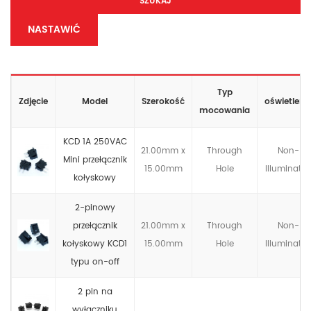
SZUKAJ
NASTAWIĆ
Typ
Zdjęcie
Model
Szerokość
oświetleni
mocowania
KCD 1A 250VAC
21.00mm x
Through
Non-
Mini przełącznik
15.00mm
Hole
llluminate
kołyskowy
2-pinowy
przełącznik
21.00mm x
Through
Non-
kołyskowy KCD1
15.00mm
Hole
llluminate
typu on-off
2 pin na
wyłączniku