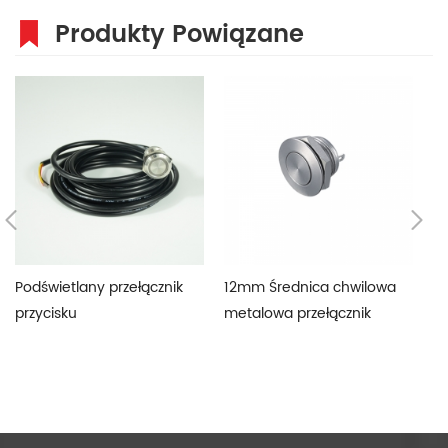
Produkty Powiązane
Podświetlany przełącznik
12mm Średnica chwilowa
Ko
przycisku
metalowa przełącznik
pr
przycisku
Mo