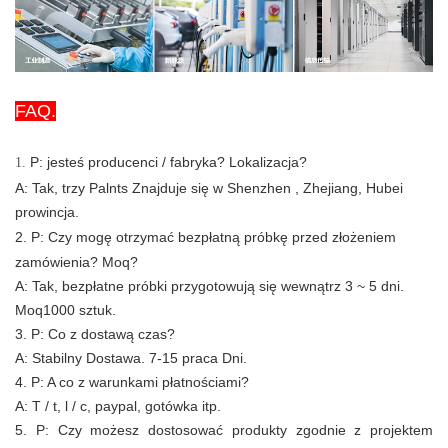
FAQ.
P: jesteś producenci / fabryka? Lokalizacja?
1.
A: Tak, trzy Palnts Znajduje się w Shenzhen , Zhejiang, Hubei
prowincja.
2. P:
Czy mogę otrzymać bezpłatną próbkę przed złożeniem
zamówienia? Moq?
A: Tak, bezpłatne próbki przygotowują się
wewnątrz 3 ~ 5 dni.
Moq1000 sztuk.
3. P: Co z dostawą czas?
A:
Stabilny Dostawa. 7-15 praca Dni.
4. P: A co z warunkami płatnościami?
A: T / t, l / c, paypal, gotówka itp.
5. P: Czy możesz dostosować produkty zgodnie z projektem