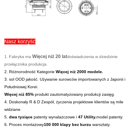
Nasz korzyść
Więcej niż 20 lat
1.
Fabryka ma
doświadczenia w dziedzinie
przełącznika produkcja.
2. Różnorodność Kategorie
Więcej niż 2000 modele.
3. sol
OOD jakość.
Używanie surowców importowanych z Japonii i
Południowej Korei.
Więcej niż 85%
produkt zautomatyzowany produkcji zasięg.
4. Doskonały R & D Zespół, życzenia projektowe klientów są mile
widziane.
5.
dwa tysiące
patenty wynalazczowe i
47 Utility.
model patenty.
6. Proces montażowy
100 000 klapy bez kurzu
warsztaty.